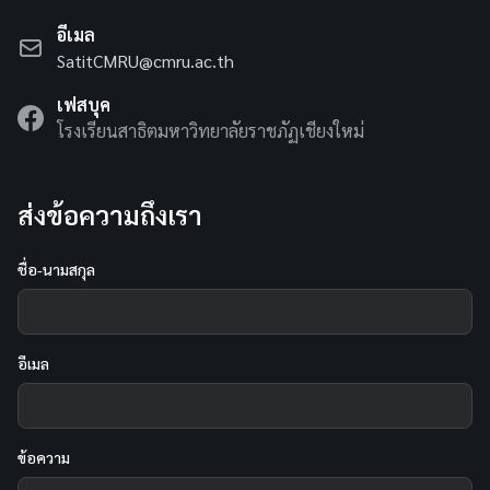
อีเมล
SatitCMRU@cmru.ac.th
เฟสบุค
โรงเรียนสาธิตมหาวิทยาลัยราชภัฏเชียงใหม่
ส่งข้อความถึงเรา
ชื่อ-นามสกุล
อีเมล
ข้อความ